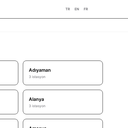
TR
EN
FR
Adıyaman
3 istasyon
Alanya
3 istasyon