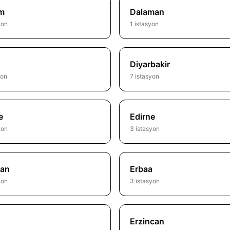
m
Dalaman
yon
1 istasyon
Diyarbakir
yon
7 istasyon
e
Edirne
yon
3 istasyon
tan
Erbaa
yon
3 istasyon
Erzincan