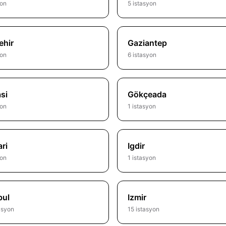
yon
5 istasyon
ehir
Gaziantep
yon
6 istasyon
si
Gökçeada
yon
1 istasyon
ri
Igdir
yon
1 istasyon
bul
Izmir
asyon
15 istasyon