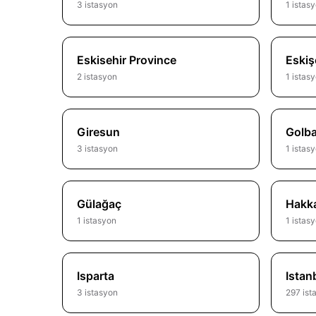
3 istasyon
1 istas
Eskisehir Province
Eskiş
2 istasyon
1 istas
Giresun
Golba
3 istasyon
1 istas
Gülağaç
Hakka
1 istasyon
1 istas
Isparta
Istan
3 istasyon
297 ist