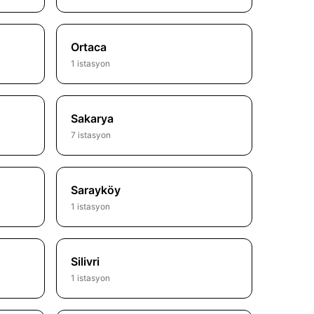
Ortaca
1 istasyon
Sakarya
7 istasyon
Sarayköy
1 istasyon
Silivri
1 istasyon