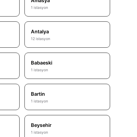
Amasya
1 istasyon
Antalya
12 istasyon
Babaeski
1 istasyon
Bartin
1 istasyon
Beysehir
1 istasyon