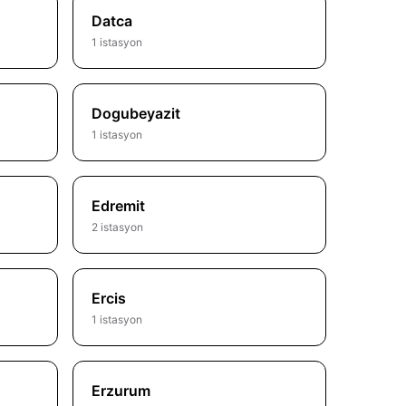
Datca
1 istasyon
Dogubeyazit
1 istasyon
Edremit
2 istasyon
Ercis
1 istasyon
Erzurum