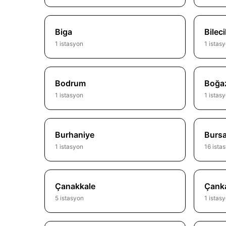
Biga
Bileci
1 istasyon
1 istas
Bodrum
Boğaz
1 istasyon
1 istas
Burhaniye
Burs
1 istasyon
16 ista
Çanakkale
Çank
5 istasyon
1 istas