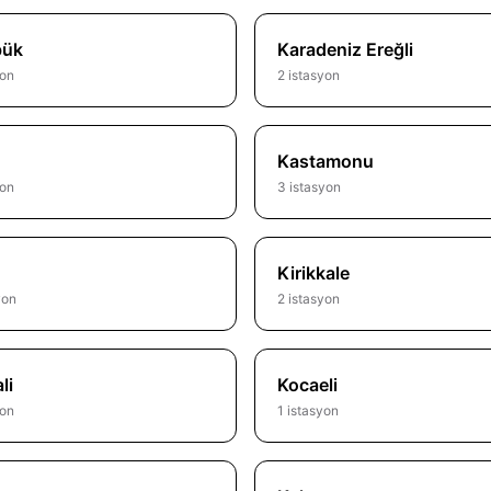
bük
Karadeniz Ereğli
yon
2 istasyon
Kastamonu
yon
3 istasyon
Kirikkale
yon
2 istasyon
li
Kocaeli
yon
1 istasyon