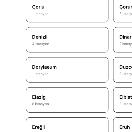
Çorlu
Çoru
1 istasyon
3 istas
Denizli
Dinar
4 istasyon
2 istas
Dorylaeum
Duzc
1 istasyon
3 istas
Elazig
Elbis
8 istasyon
3 istas
Ereğli
Eruh