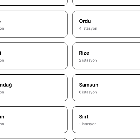
e
Ordu
yon
4 istasyon
i
Rize
yon
2 istasyon
ndağ
Samsun
yon
6 istasyon
an
Siirt
yon
1 istasyon