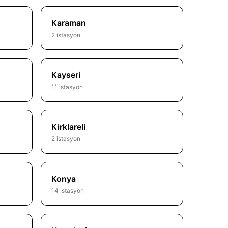
Karaman
2 istasyon
Kayseri
11 istasyon
Kirklareli
2 istasyon
Konya
14 istasyon