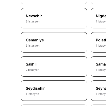
Nevsehir
Nigd
3 istasyon
1 istas
Osmaniye
Polatl
3 istasyon
1 istas
Salihli
Sama
2 istasyon
1 istas
Seydisehir
Seyh
1 istasyon
1 istas