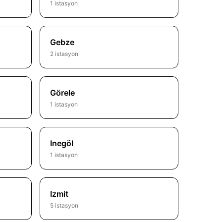
1 istasyon
Gebze
2 istasyon
Görele
1 istasyon
Inegöl
1 istasyon
Izmit
5 istasyon