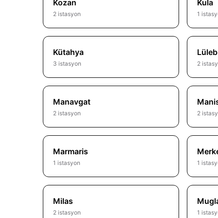
Kozan
Kula
2 istasyon
1 istas
Kütahya
Lüleb
3 istasyon
2 istas
Manavgat
Mani
2 istasyon
2 istas
Marmaris
Merk
1 istasyon
1 istas
Milas
Mugl
2 istasyon
1 istas