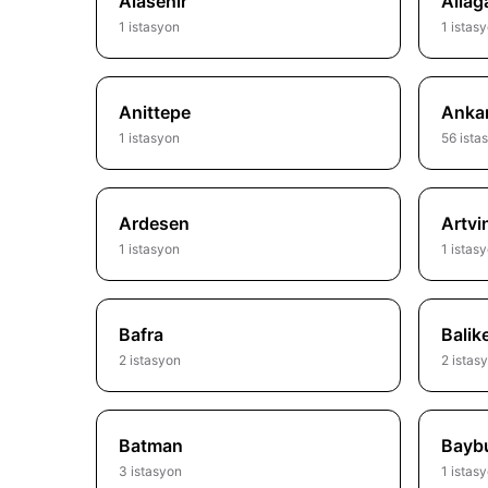
Alasehir
Aliag
1 istasyon
1 istas
Anittepe
Anka
1 istasyon
56 ista
Ardesen
Artvi
1 istasyon
1 istas
Bafra
Balik
2 istasyon
2 istas
Batman
Bayb
3 istasyon
1 istas