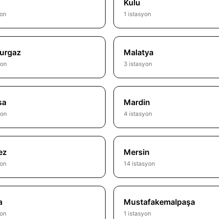
Kulu
yon
1 istasyon
urgaz
Malatya
yon
3 istasyon
sa
Mardin
yon
4 istasyon
ez
Mersin
yon
14 istasyon
a
Mustafakemalpaşa
yon
1 istasyon