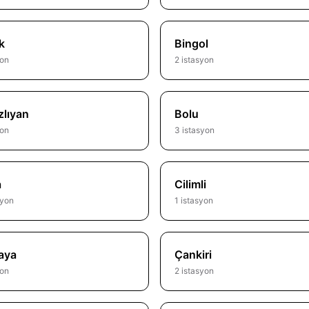
k
Bingol
yon
2 istasyon
lıyan
Bolu
yon
3 istasyon
a
Cilimli
syon
1 istasyon
aya
Çankiri
yon
2 istasyon