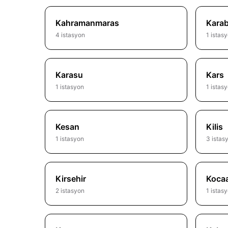
Kahramanmaras
Kara
4 istasyon
1 istas
Karasu
Kars
1 istasyon
1 istas
Kesan
Kilis
1 istasyon
3 istas
Kirsehir
Kocaa
2 istasyon
1 istas