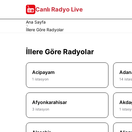
Canlı Radyo Live
Ana Sayfa
İllere Göre Radyolar
İllere Göre Radyolar
Acipayam
Adan
1 istasyon
14 ista
Afyonkarahisar
Akda
3 istasyon
1 istas