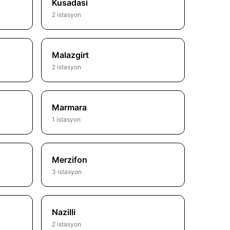
Kusadasi
2 istasyon
Malazgirt
2 istasyon
Marmara
1 istasyon
Merzifon
3 istasyon
Nazilli
2 istasyon