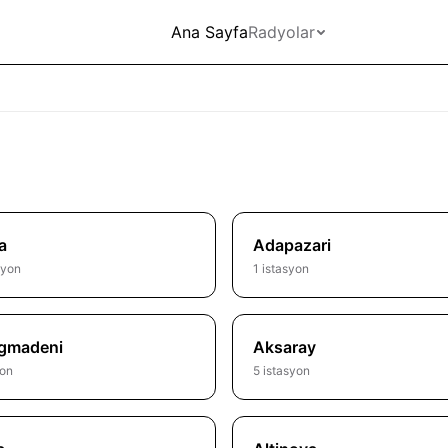
Ana Sayfa
Radyolar
a
Adapazari
syon
1 istasyon
gmadeni
Aksaray
yon
5 istasyon