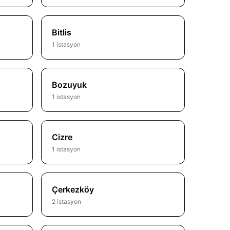
Bitlis
1 istasyon
Bozuyuk
1 istasyon
Cizre
1 istasyon
Çerkezköy
2 istasyon