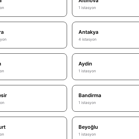
a
Altinova
yon
1 istasyon
ra
Antakya
syon
4 istasyon
n
Aydin
yon
1 istasyon
esir
Bandirma
yon
1 istasyon
urt
Beyoğlu
yon
1 istasyon