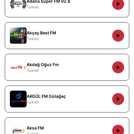
Adana Süper FM 92.8
Turkish
Akçay Best FM
Turkish
Akdağ Oğuz Fm
Turkish
AKGÜL FM Gülağaç
Turkish
Aksa FM
Turkish