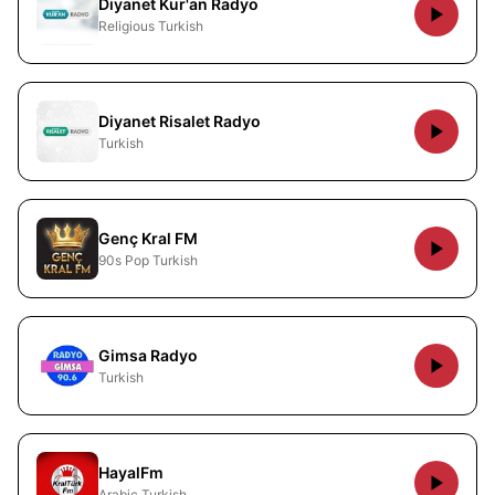
Diyanet Kur'an Radyo
Religious Turkish
Diyanet Risalet Radyo
Turkish
Genç Kral FM
90s Pop Turkish
Gimsa Radyo
Turkish
HayalFm
Arabic Turkish