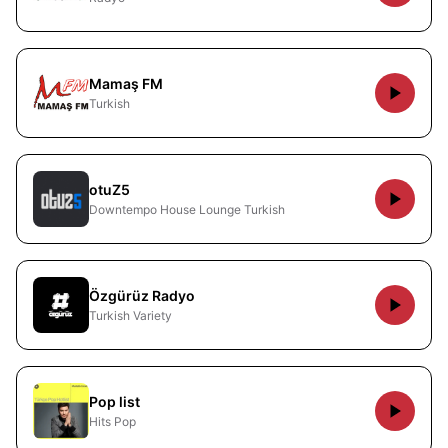
Mamaş FM
Turkish
otuZ5
Downtempo House Lounge Turkish
Özgürüz Radyo
Turkish Variety
Pop list
Hits Pop