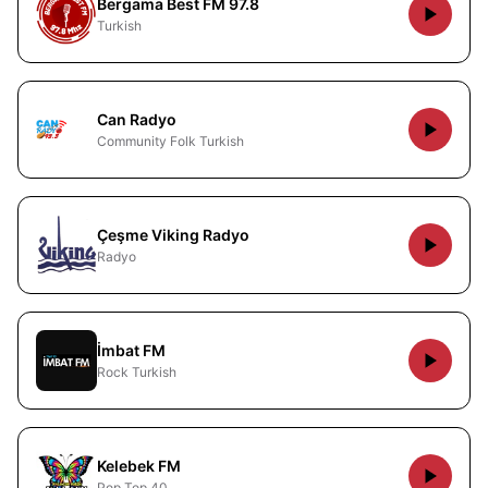
Bergama Best FM 97.8
Turkish
Can Radyo
Community Folk Turkish
Çeşme Viking Radyo
Radyo
İmbat FM
Rock Turkish
Kelebek FM
Pop Top 40