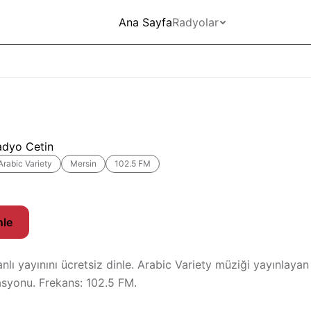
Ana Sayfa
Radyolar
adyo Cetin
Arabic Variety
Mersin
102.5 FM
nle
nlı yayınını ücretsiz dinle. Arabic Variety müziği yayınlaya
asyonu. Frekans: 102.5 FM.