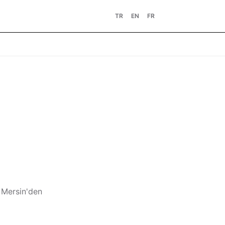
TR
EN
FR
n Mersin'den