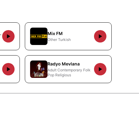
si Radyosu
Mix FM
Other Turkish
Radyo Mevlana
Adult Contemporary Folk
Pop Religious