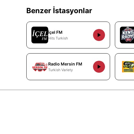
Benzer İstasyonlar
İçel FM
Hits Turkish
Radio Mersin FM
Turkish Variety