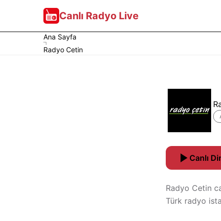
Canlı Radyo Live
Ana Sayfa
Radyo Cetin
R
Canlı Di
Radyo Cetin ca
Türk radyo ist