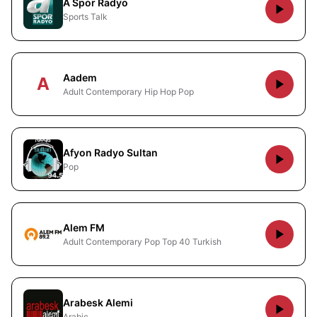
A Spor Radyo
Sports Talk
Aadem
A
Adult Contemporary Hip Hop Pop
Afyon Radyo Sultan
Pop
Alem FM
Adult Contemporary Pop Top 40 Turkish
Arabesk Alemi
Arabic