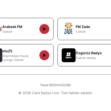
Arabesk FM
FM Zade
Turkish
Turkish
otuZ5
Özgürüz Radyo
Downtempo House
Turkish Variety
Lounge Turkish
Yasal Bildirim
Gizlilik
© 2026 Canlı Radyo Live. Tüm hakları saklıdır.