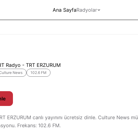
Ana Sayfa
Radyolar
RT Radyo - TRT ERZURUM
Culture News
102.6 FM
nle
T ERZURUM canlı yayınını ücretsiz dinle. Culture News mü
asyonu. Frekans: 102.6 FM.