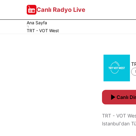
Canlı Radyo Live
Ana Sayfa
TRT - VOT West
T
Canlı Di
TRT - VOT West
Istanbul'dan T