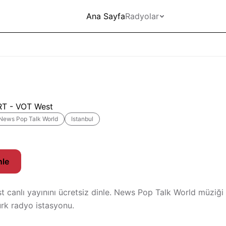
Ana Sayfa
Radyolar
RT - VOT West
News Pop Talk World
Istanbul
nle
 canlı yayınını ücretsiz dinle. News Pop Talk World müziği
ürk radyo istasyonu.