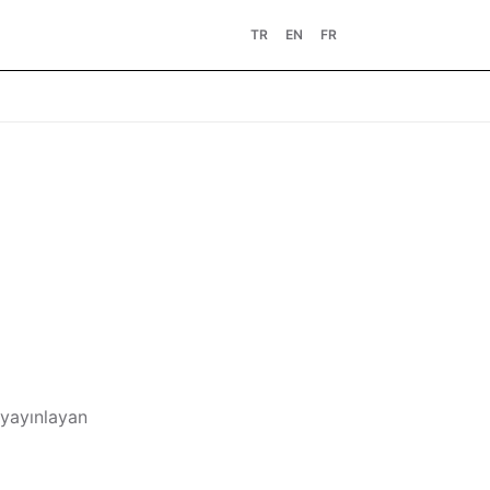
TR
EN
FR
 yayınlayan