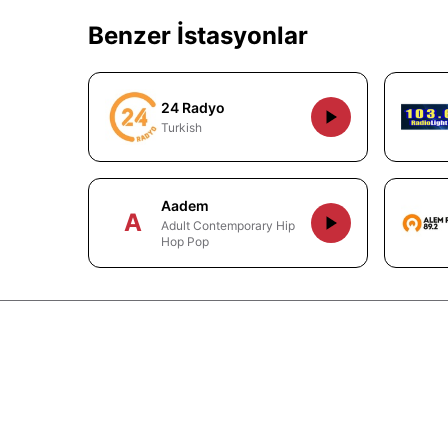
Benzer İstasyonlar
24 Radyo
Turkish
Aadem
A
Adult Contemporary Hip
Hop Pop