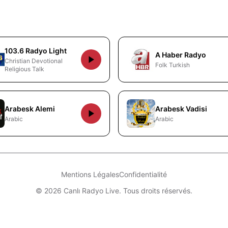
103.6 Radyo Light
A Haber Radyo
Christian Devotional
Folk Turkish
Religious Talk
Arabesk Alemi
Arabesk Vadisi
Arabic
Arabic
Mentions Légales
Confidentialité
© 2026 Canlı Radyo Live. Tous droits réservés.