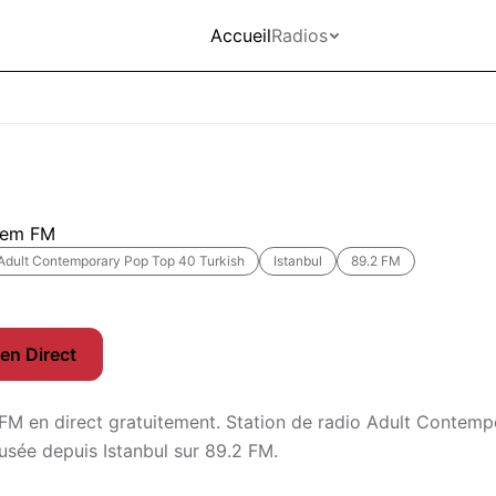
Accueil
Radios
lem FM
Adult Contemporary Pop Top 40 Turkish
Istanbul
89.2 FM
en Direct
FM en direct gratuitement. Station de radio Adult Contem
fusée depuis Istanbul sur 89.2 FM.