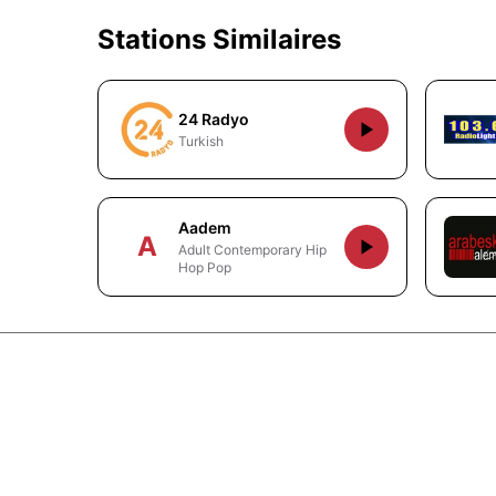
Stations Similaires
24 Radyo
Turkish
Aadem
A
Adult Contemporary Hip
Hop Pop