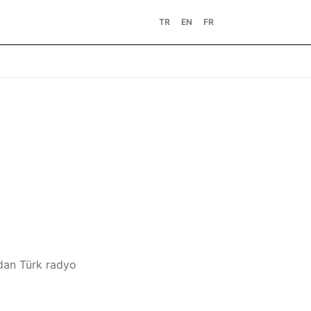
TR
EN
FR
'dan Türk radyo