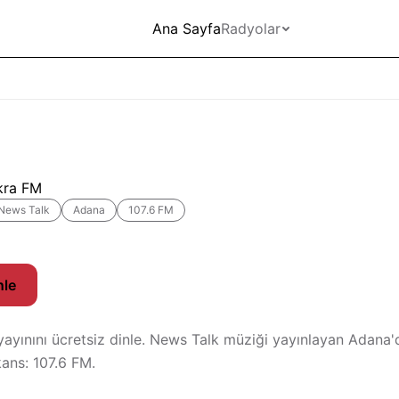
Ana Sayfa
Radyolar
kra FM
News Talk
Adana
107.6 FM
nle
yayınını ücretsiz dinle. News Talk müziği yayınlayan Adana
kans: 107.6 FM.