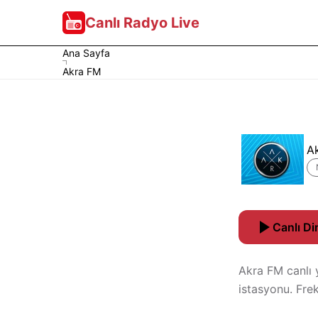
Canlı Radyo Live
Ana Sayfa
Akra FM
A
Canlı Di
Akra FM canlı 
istasyonu. Fre