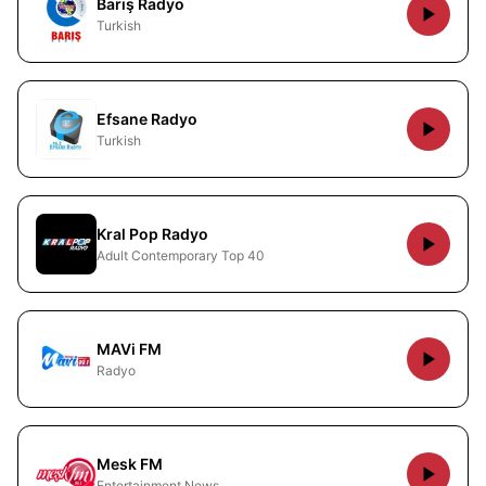
Barış Radyo
Turkish
Efsane Radyo
Turkish
Kral Pop Radyo
Adult Contemporary Top 40
MAVi FM
Radyo
Mesk FM
Entertainment News