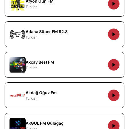
Afyon Gün FM
Turkish
Adana Süper FM 92.8
Turkish
Akçay Best FM
Turkish
Akdağ Oğuz Fm
Turkish
AKGÜL FM Gülağaç
Turkish