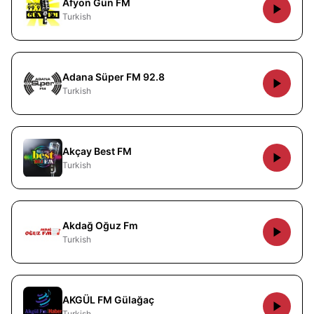
Afyon Gün FM
Turkish
Adana Süper FM 92.8
Turkish
Akçay Best FM
Turkish
Akdağ Oğuz Fm
Turkish
AKGÜL FM Gülağaç
Turkish