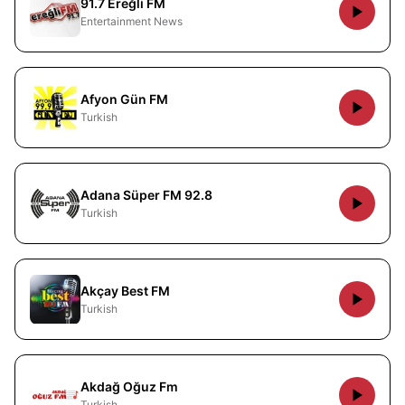
91.7 Ereğli FM
Entertainment News
Afyon Gün FM
Turkish
Adana Süper FM 92.8
Turkish
Akçay Best FM
Turkish
Akdağ Oğuz Fm
Turkish