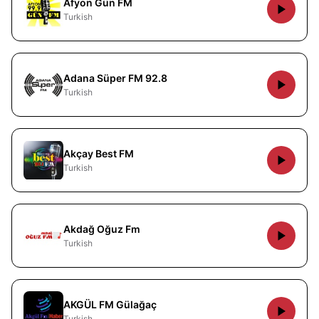
Afyon Gün FM
Turkish
Adana Süper FM 92.8
Turkish
Akçay Best FM
Turkish
Akdağ Oğuz Fm
Turkish
AKGÜL FM Gülağaç
Turkish