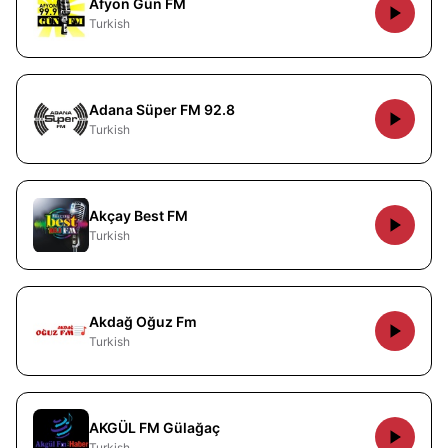
Afyon Gün FM
Turkish
Adana Süper FM 92.8
Turkish
Akçay Best FM
Turkish
Akdağ Oğuz Fm
Turkish
AKGÜL FM Gülağaç
Turkish