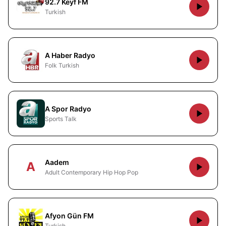
92.7 Keyf FM
Turkish
A Haber Radyo
Folk Turkish
A Spor Radyo
Sports Talk
Aadem
A
Adult Contemporary Hip Hop Pop
Afyon Gün FM
Turkish