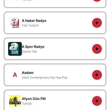
A Haber Radyo
Folk Turkish
A Spor Radyo
Sports Talk
Aadem
A
Adult Contemporary Hip Hop Pop
Afyon Gün FM
Turkish