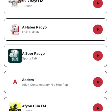
92.7 Keyf FM
Turkish
A Haber Radyo
Folk Turkish
A Spor Radyo
Sports Talk
Aadem
A
Adult Contemporary Hip Hop Pop
Afyon Gün FM
Turkish