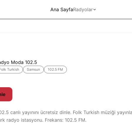
Ana Sayfa
Radyolar
adyo Moda 102.5
Folk Turkish
Samsun
102.5 FM
nle
.5 canlı yayınını ücretsiz dinle. Folk Turkish müziği yayınl
k radyo istasyonu. Frekans: 102.5 FM.